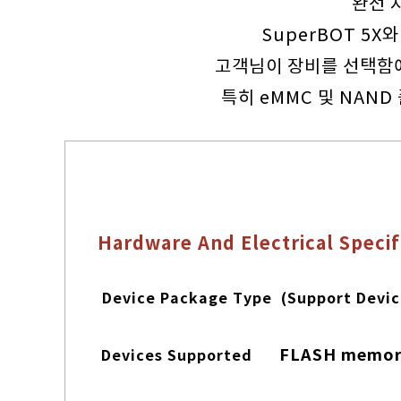
완전 
SuperBOT 5X
고객님이 장비를 선택함에
특히 eMMC 및 NAN
Hardware And Electrical Specif
Device Package Type (Support Devi
FLASH memo
Devices Supported