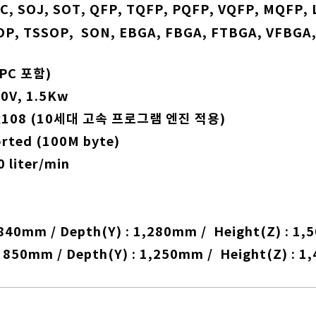
 SOJ, SOT, QFP, TQFP, PQFP, VQFP, MQFP, 
ON, EBGA, FBGA, FTBGA, VFBGA, μBGA
PC 포함)
, 1.5Kw
8 (10세대 고속 프로그램 엔진 적용)
d (100M byte)
iter/min
Depth(Y) : 1,280mm / Height(Z) : 1,500
m / Depth(Y) : 1,250mm / Height(Z) : 1,4