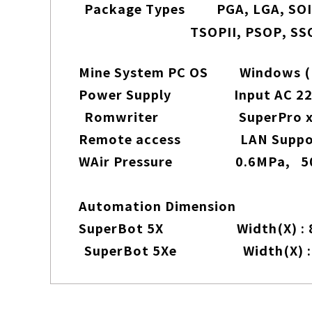
Package Types PGA, LGA, SOIC,
TSOPII, PSOP, SSOP, TSSOP, S
Mine System PC OS Windows (
Power Supply Input AC 220V
Romwriter SuperPro x10
Remote access LAN Supporte
WAir Pressure 0.6MPa, 50 l
Automation Dimension
SuperBot 5X Width(X) : 840mm / 
SuperBot 5Xe Width(X) : 850m